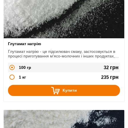
Глутамат натрію
Глутамат натрію - це підсилювач смаку, застосовується в
процесі приготування м'ясо-молочних і інших продуктах,
які містять білок. З його використанням смак будь-якої
страви посилюється і стає більш вираженим.
грн
100 гр
32
грн
1 кг
235
Купити