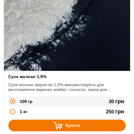
Сухе молоко 1,5%
Сухе молоко жирністю 1,5% використовують для
виготовлення варених ковбас і сосисок, також для
хлібобулочних виробів.
грн
100 гр
30
грн
1 кг
250
Купити