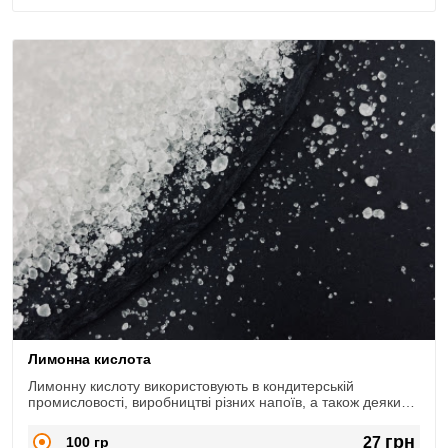
Лимонна кислота
Лимонну кислоту використовують в кондитерській
промисловості, виробництві різних напоїв, а також деяких
видів рибних консервів, як регулятор кислотності,
консервант, антиоксидант і комплексоутворювач.
грн
100 гр
27