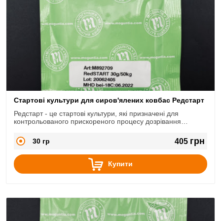
Стартові культури для сиров'ялених ковбас Редстарт
Редстарт - це стартові культури, які призначені для
контрольованого прискореного процесу дозрівання
сиров'ялених ковбас і варених ковбасних виробів м'якої
консистенції.
грн
30 гр
405
Купити