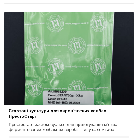
Стартові культури для сиров'ялених ковбас
ПрестоСтарт
Престостарт застосовується для приготування м'яких
ферментованих ковбасних виробів, типу салямі або
сервелат.