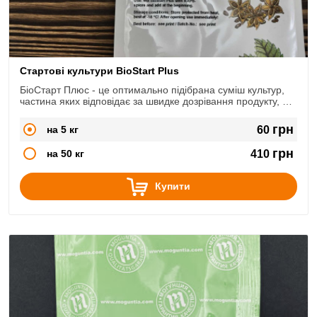
Стартові культури BioStart Plus
БіоСтарт Плюс - це оптимально підібрана суміш культур,
частина яких відповідає за швидке дозрівання продукту, а
частина - за його захист від патогенних мікроорганізмів.
Упаковка розрахована на 50 кг ковбасного фаршу або
грн
на 5 кг
60
на 30 кг цільних кусків м'яса.
грн
на 50 кг
410
Купити