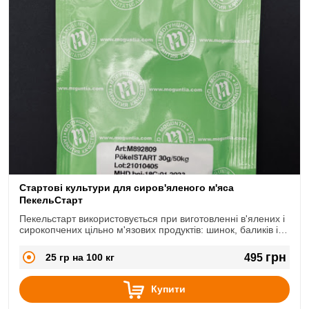
Стартові культури для сиров'яленого м'яса
ПекельСтарт
Пекельстарт використовується при виготовленні в'ялених і
сирокопчених цільно м'язових продуктів: шинок, баликів і
т.д. Він сприяє прискоренню дозрівання і ферментації
м'яса в 2-3 рази і захищає від патогенних бактерій.
грн
25 гр на 100 кг
495
Купити