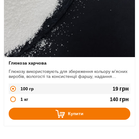
Глюкоза харчова
Глюкозу використовують для збереження кольору м'ясних
виробів, вологості та консистенції фаршу, надання
насиченого смаку кінцевому продукту.
грн
100 гр
19
грн
1 кг
140
Купити