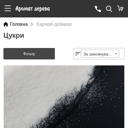
Головна
Харчові добавки
Цукри
Фільтр
За замовчуванням