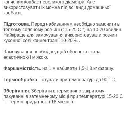
копчених ковбас невеликого діаметра. Але
використовувати їх можна під всі види домашньої
ковбаси.
Підготовка.
Перед набиванням необхідно замочити в
теплому соляному розчині (t 15-25 C °) на 10-20 хвилин.
Найкраще для замочування використовувати розчин
кухонної солі концентрації 10-20%. .
Замочування необхідне, щоб оболонка стала
еластичною і м'якою.
Фаршемісткість.
на 1 м набивати 1,5-1,8 кг фаршу.
Термообробка.
Готувати при температурі до 90 ° С.
Зберігання.
Зберігати в герметично закритому
пакуванні в затемненому місці при температурі 15-20 C
° . Термін придатності 18 місяців.