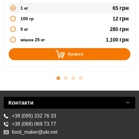
NaNO2. Широко використовується в сфері м'ясопереробки,
при виготовленні копченостей, ковбас, сиров'ялених
грн
1 кг
65
продуктів.
грн
100 гр
12
грн
5 кг
280
грн
мішок 25 кг
1,100
Купити
Контакти
+38 (095) 332 76 33
+38 (068) 069 73 77
food_maker@ukr.net