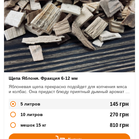
Щепа Яблоня. Фракция 6-12 мм
Яблоневая щепа прекрасно подойдет для копчения мяса
и колбас. Она придаст блюду приятный дымный аромат с
фруктовыми нотками. Эту породу можно использовать как
самостоятельно, так и в смеси с другими породами.
грн
5 литров
145
грн
10 литров
270
грн
мешок 15 кг
810