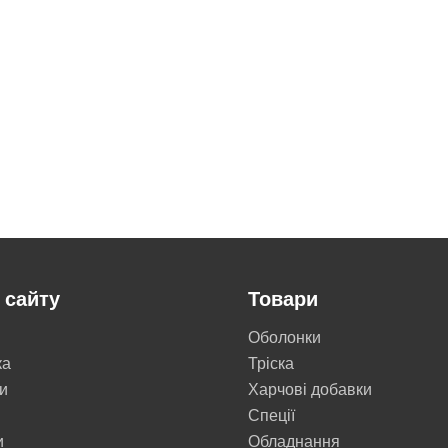
 сайту
Товари
Оболонки
ка
Тріска
и
Харчові добавки
Cпеції
и
Обладнання