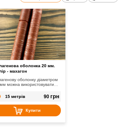
лагенова оболонка 20 мм.
лір - махагон
лагенову оболонку діаметром
 мм можна використовувати
 виготовлення будь-яких видів
бас.
грн
15 метрів
90
Купити