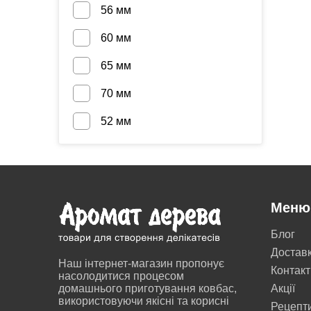
56 мм
60 мм
65 мм
70 мм
52 мм
Меню
Блог
Достав
Наш інтернет-магазин пропонує
Контакт
насолодитися процесом
домашнього приготування ковбас,
Акції
використовуючи якісні та корисні
Рецепт