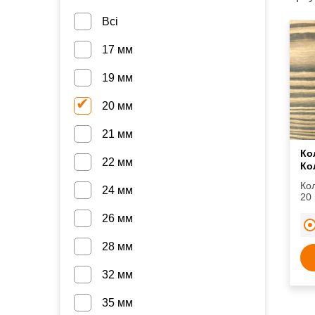
Всі
17 мм
19 мм
20 мм
21 мм
Ко
22 мм
Ко
Ко
24 мм
20
для
26 мм
ков
28 мм
32 мм
35 мм