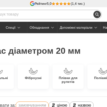
Рейтинг
5,0
(1,4 тис.)
Cпеції
Обладнання
Допоміжні матеріали
На
с діаметром 20 мм
альні
Фіброузні
Плівки для
Поліамі
рулетів
вати за:
замовчуванням
ціною
назвою