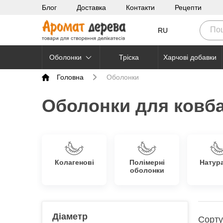
Блог
Доставка
Контакти
Рецепти
RU
Оболонки
Тріска
Харчові добавки
Головна
Оболонки
Оболонки для ковба
Колагенові
Полімерні
Натур
оболонки
Діаметр
Сорту