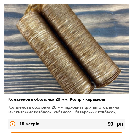
Колагенова оболонка 28 мм. Колір - карамель
Колагенова оболонка 28 мм підходить для виготовлення
мисливських ковбасок, кабаноссі, баварських ковбасок,
міні-салямі і т.д.
грн
15 метрів
90