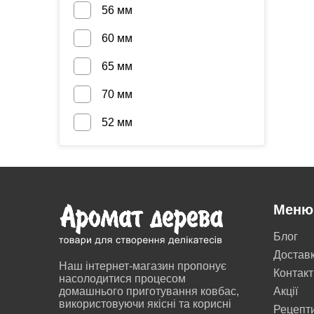
56 мм
60 мм
65 мм
70 мм
52 мм
Меню
Блог
Достав
Наш інтернет-магазин пропонує
Контакт
насолодитися процесом
домашнього приготування ковбас,
Акції
використовуючи якісні та корисні
Рецепт