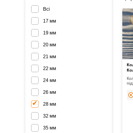
Всі
17 мм
19 мм
20 мм
21 мм
Ко
22 мм
Ко
Ко
24 мм
під
мис
26 мм
бав
і т.
28 мм
32 мм
35 мм