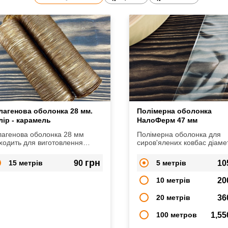
лагенова оболонка 28 мм.
Полімерна оболонка
лір - карамель
НалоФерм 47 мм
лагенова оболонка 28 мм
Полімерна оболонка для
ходить для виготовлення
сиров'ялених ковбас діам
ливських ковбасок, кабаноссі,
47 мм
арських ковбасок, міні-салямі
грн
15 метрів
90
5 метрів
10
д.
10 метрів
20
20 метрів
36
100 метров
1,5