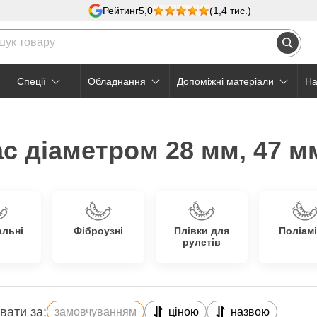
Рейтинг
5,0
(1,4 тис.)
Cпеції
Обладнання
Допоміжні матеріали
На
с діаметром 28 мм, 47 м
альні
Фіброузні
Плівки для
Поліамі
рулетів
вати за:
замовчуванням
ціною
назвою