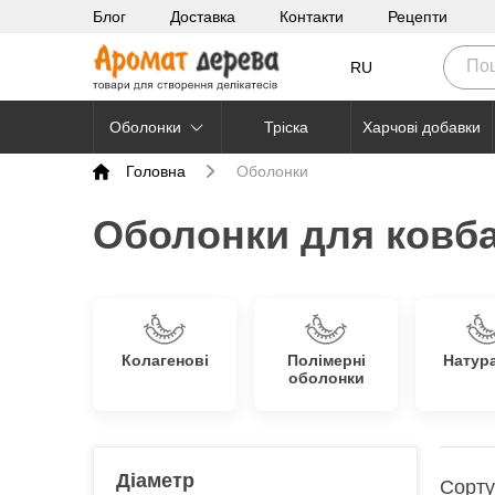
Блог
Доставка
Контакти
Рецепти
RU
Оболонки
Тріска
Харчові добавки
Головна
Оболонки
Оболонки для ковба
Колагенові
Полімерні
Натур
оболонки
Діаметр
Сорту