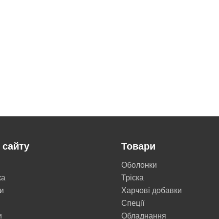
 сайту
Товари
Оболонки
ка
Тріска
и
Харчові добавки
Cпеції
и
Обладнання