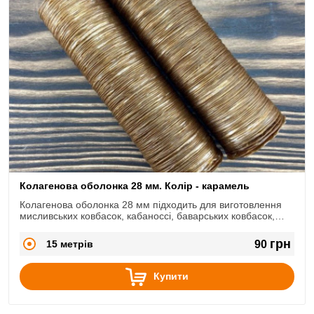
Колагенова оболонка 28 мм. Колір - карамель
Колагенова оболонка 28 мм підходить для виготовлення
мисливських ковбасок, кабаноссі, баварських ковбасок,
міні-салямі і т.д.
грн
15 метрів
90
Купити