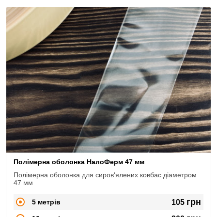
Полімерна оболонка НалоФерм 47 мм
Полімерна оболонка для сиров'ялених ковбас діаметром
47 мм
грн
5 метрів
105