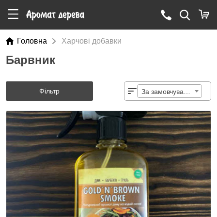
Головна
Харчові добавки
Барвник
Фільтр
За замовчуванням