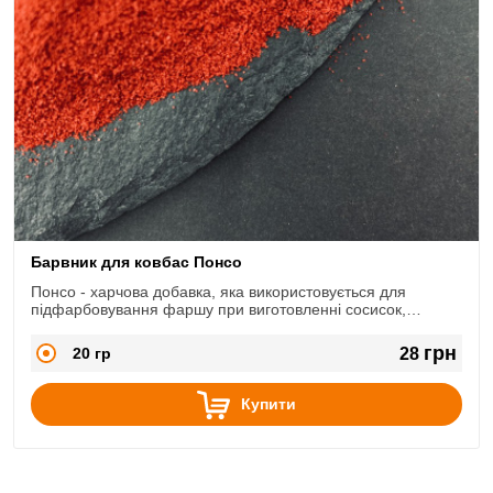
Барвник для ковбас Понсо
Понсо - харчова добавка, яка використовується для
підфарбовування фаршу при виготовленні сосисок,
сардельок та варених ковбас в природний рожевий
«м'ясний» колір.
грн
20 гр
28
Купити