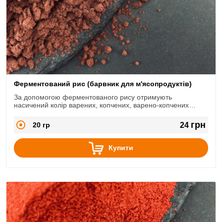
Ферментований рис (барвник для м'ясопродуктів)
За допомогою ферментованого рису отримують
насичений колір варених, копчених, варено-копчених
ковбас, м'ясних хлібів, паштетів та інших м'ясних продуктів.
грн
20 гр
24
Купити