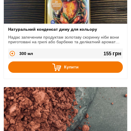
Натуральний конденсат диму для кольору
Надає запеченим продуктам золотаву скоринку ніби вони
приготовані на грилі або барбекю та делікатний аромат
диму.
грн
300 мл
155
Купити