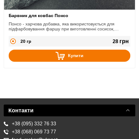
Барвник для ковбас Понсо
Понсо - харчова добавка, яка використовується для
підфарбовування фаршу при виготовленні сосисок,
сардельок та варених ковбас в природний рожевий
«м'ясний» колір.
грн
20 гр
28
Купити
Контакти
+38 (095) 332 76 33
+38 (068) 069 73 77