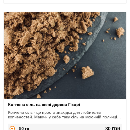
Копчена сіль на щепі дерева Гікорі
Копчена сіль - це просто знахідка для любителів
копченостей. Маючи у себе таку сіль на кухонній поличці,
можна надати аромат копченостей будь-якій страві:
салатам, супам з бобових, соусам, м'ясним, рибним і
грн
50 гр
30