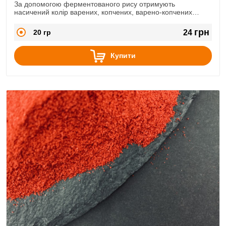
За допомогою ферментованого рису отримують
насичений колір варених, копчених, варено-копчених
ковбас, м'ясних хлібів, паштетів та інших м'ясних продуктів.
грн
20 гр
24
Купити