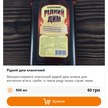
Рідкий дим класичний
Використовувати класичний рідкий дим можна для
копчення м'яса і риби, а також ряду інших страв, яким
треба надати ефект приготування на багатті, а саме для
рибних маринадів, соусів, супів та підлив.
грн
500 мл
60
Купити